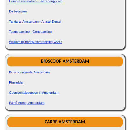
Compressiesokken - Stoxenergy.com
De bedrijven
Tandarts Amsterdam - Amstel Dental
Teamcoaching - Gortcoaching
Welkom bij Bedrijvenvereniging VAZO
BIOSCOOP AMSTERDAM
Bioscoopagenda Amsterdam
Filmladder
Openluchtbioscopen in Amsterdam
Pathé Arena, Amsterdam
CARRE AMSTERDAM